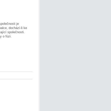
polečnosti je
alce, dochází-li ke
ající společnosti.
 o fúzi.