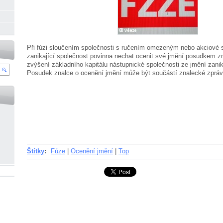
Při fúzi sloučením společnosti s ručením omezeným nebo akciové s
zanikající společnost povinna nechat ocenit své jmění posudkem zn
zvýšení základního kapitálu nástupnické společnosti ze jmění zanik
Posudek znalce o ocenění jmění může být součástí znalecké zprávy
Štítky
:
Fúze
|
Ocenění jmění
|
Top