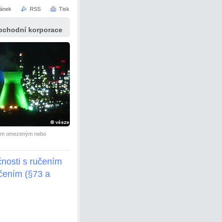
ránek
RSS
Tisk
bchodní korporace
ením omezeným nebo
čnosti s ručením
učením (§73 a