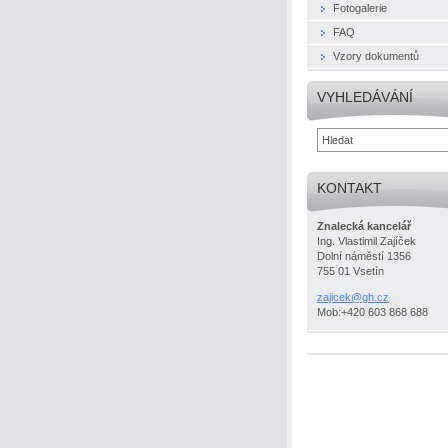
Fotogalerie
FAQ
Vzory dokumentů
VYHLEDÁVÁNÍ
KONTAKT
Znalecká kancelář
Ing. Vlastimil Zajíček
Dolní náměstí 1356
755 01 Vsetín
zajicek@
gh.cz
Mob:+420 603 868 688