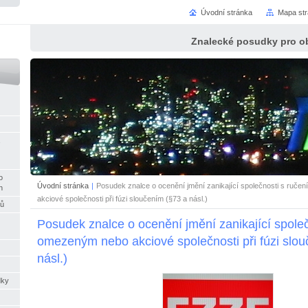
Úvodní stránka
Mapa st
Znalecké posudky pro o
o
Úvodní stránka
|
Posudek znalce o ocenění jmění zanikající společnosti s ruč
h
akciové společnosti při fúzi sloučením (§73 a násl.)
rů
Posudek znalce o ocenění jmění zanikající spole
omezeným nebo akciové společnosti při fúzi slo
násl.)
dky