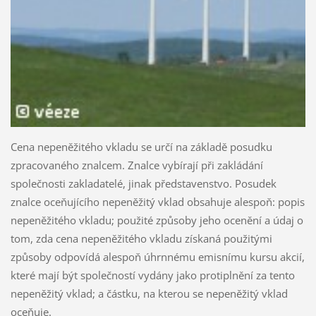
Cena nepeněžitého vkladu se určí na základě posudku
zpracovaného znalcem. Znalce vybírají při zakládání
společnosti zakladatelé, jinak představenstvo. Posudek
znalce oceňujícího nepeněžitý vklad obsahuje alespoň: popis
nepeněžitého vkladu; použité způsoby jeho ocenění a údaj o
tom, zda cena nepeněžitého vkladu získaná použitými
způsoby odpovídá alespoň úhrnnému emisnímu kursu akcií,
které mají být společností vydány jako protiplnění za tento
nepeněžitý vklad; a částku, na kterou se nepeněžitý vklad
oceňuje.